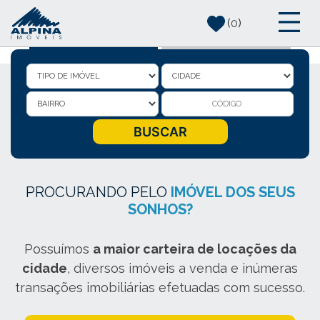
(
0
)
ALUGAR
COMPRAR
Alpina Imóveis - Imobi
BUSCA DE IMÓVEIS
BUSCAR
PROCURANDO PELO
IMÓVEL DOS SEUS
SONHOS?
Possuímos
a maior carteira de locações da
cidade
, diversos imóveis a venda e inúmeras
transações imobiliárias efetuadas com sucesso.