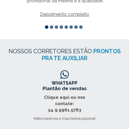
profissional da mesma e a qualidade
os.
crescente em seus atendimentos e a
gestão interna de um valor excepcional a
Depoimento completo
condução do bem estar de seus
funcionários. Recomendo!"
NOSSOS CORRETORES ESTÃO
PRONTOS
PRA TE AUXILIAR
WHATSAPP
Plantão de vendas
Clique aqui ou nos
contate:
54 9.9961.5783
Retornaremos o mais breve possível